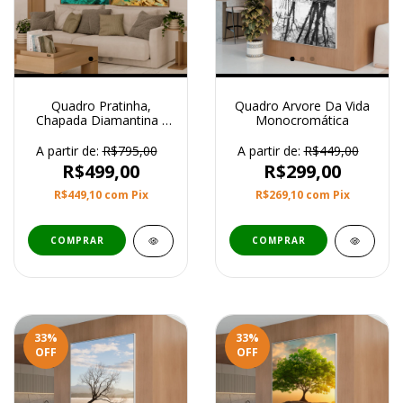
Quadro Pratinha,
Quadro Arvore Da Vida
Chapada Diamantina -
Monocromática
Bahia
A partir de:
R$795,00
A partir de:
R$449,00
R$499,00
R$299,00
R$449,10
com
Pix
R$269,10
com
Pix
COMPRAR
COMPRAR
33
%
33
%
OFF
OFF