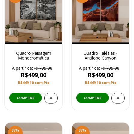
Quadro Paisagem
Quadro Falésias -
Monocromática
Antílope Canyon
A partir de:
R$795,00
A partir de:
R$795,00
R$499,00
R$499,00
R$449,10
com
Pix
R$449,10
com
Pix
COMPRAR
COMPRAR
37
%
37
%