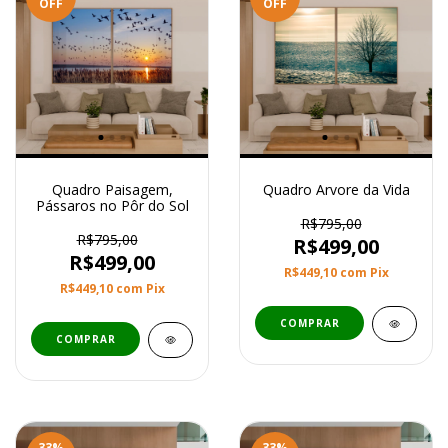
OFF
OFF
Quadro Paisagem,
Quadro Arvore da Vida
Pássaros no Pôr do Sol
R$795,00
R$795,00
R$499,00
R$499,00
R$449,10
com
Pix
R$449,10
com
Pix
COMPRAR
COMPRAR
33
%
33
%