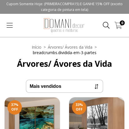
Cupom Somente Hoje: (PRIMEIRACOMPRA15) E GANHE 15% OFF (exceto
categoria de pintura em tela)
0
Início
>
Árvores/ Ávores da Vida
>
breadcrumbs.dividida-em-3-partes
Árvores/ Ávores da Vida
37
%
33
%
OFF
OFF