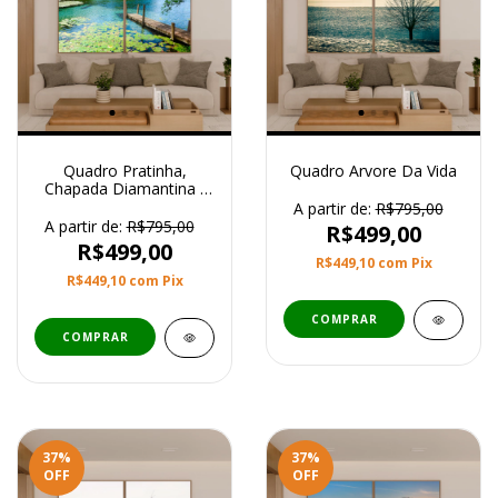
Quadro Pratinha,
Quadro Arvore Da Vida
Chapada Diamantina -
Bahia
A partir de:
R$795,00
A partir de:
R$795,00
R$499,00
R$499,00
R$449,10
com
Pix
R$449,10
com
Pix
COMPRAR
COMPRAR
37
%
37
%
OFF
OFF