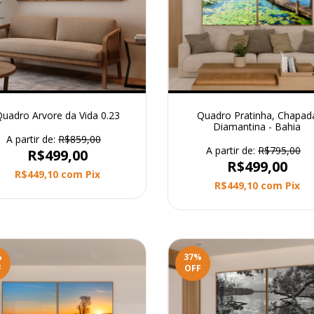
uadro Arvore da Vida 0.23
Quadro Pratinha, Chapad
Diamantina - Bahia
A partir de:
R$859,00
A partir de:
R$795,00
R$499,00
R$499,00
R$449,10
com
Pix
R$449,10
com
Pix
%
37
%
F
OFF