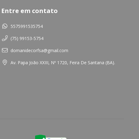
Entre em contato
5575991535754
(75) 99153-5754
domanidecorfsa@gmail.com
Av. Papa João XXIII, Nº 1720, Feira De Santana (BA).