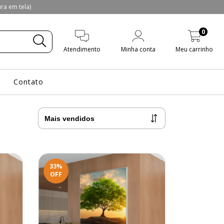
a em tela)
0
Atendimento
Minha conta
Meu carrinho
Contato
33
%
OFF