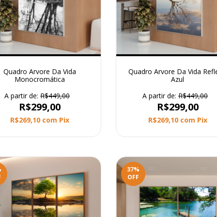
Quadro Arvore Da Vida
Quadro Arvore Da Vida Refl
Monocromática
Azul
A partir de:
R$449,00
A partir de:
R$449,00
R$299,00
R$299,00
R$269,10
com
Pix
R$269,10
com
Pix
%
37
%
F
OFF