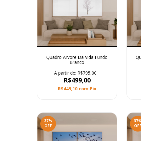
Quadro Arvore Da Vida Fundo
Qu
Branco
A partir de:
R$795,00
R$499,00
R$449,10
com
Pix
37
%
37
OFF
OF