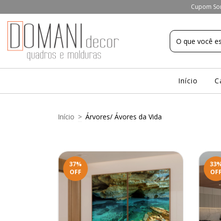
Cupom Som
Início
C
Início
>
Árvores/ Ávores da Vida
37
%
33
OFF
OF