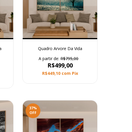
a
Quadro Arvore Da Vida
A partir de:
R$795,00
R$499,00
R$449,10
com
Pix
37
%
OFF