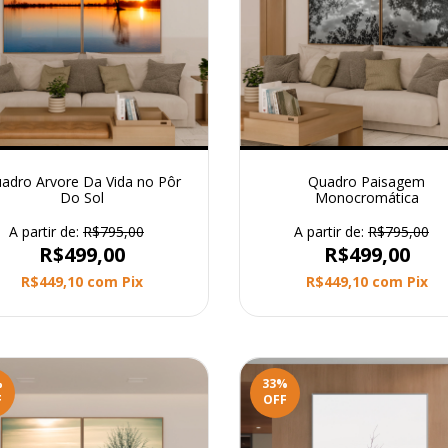
adro Arvore Da Vida no Pôr
Quadro Paisagem
Do Sol
Monocromática
A partir de:
R$795,00
A partir de:
R$795,00
R$499,00
R$499,00
R$449,10
com
Pix
R$449,10
com
Pix
%
33
%
F
OFF