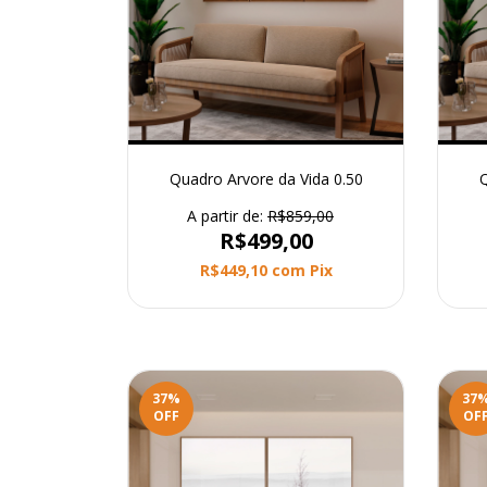
Quadro Arvore da Vida 0.50
Q
A partir de:
R$859,00
R$499,00
R$449,10
com
Pix
37
%
37
OFF
OF