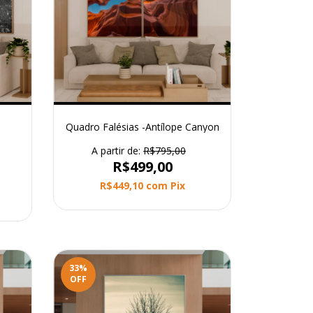
Quadro Falésias -Antílope Canyon
A partir de:
R$795,00
R$499,00
R$449,10
com
Pix
33
%
OFF