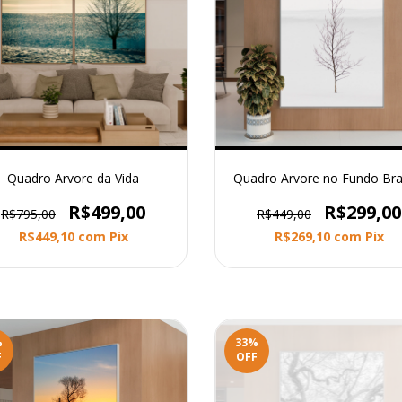
Quadro Arvore da Vida
Quadro Arvore no Fundo Br
R$499,00
R$299,00
R$795,00
R$449,00
R$449,10
com
Pix
R$269,10
com
Pix
%
33
%
F
OFF