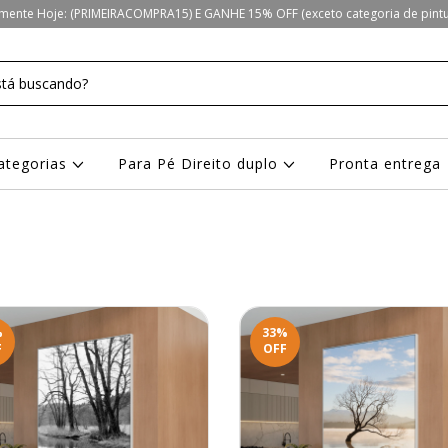
ente Hoje: (PRIMEIRACOMPRA15) E GANHE 15% OFF (exceto categoria de pintur
ategorias
Para Pé Direito duplo
Pronta entrega
%
33
%
F
OFF