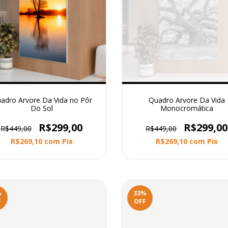
adro Arvore Da Vida no Pôr
Quadro Arvore Da Vida
Do Sol
Monocromática
R$299,00
R$299,00
R$449,00
R$449,00
R$269,10
com
Pix
R$269,10
com
Pix
%
33
%
F
OFF