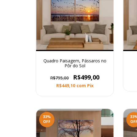
Quadro Paisagem, Pássaros no
Pôr do Sol
R$499,00
R$795,00
R$449,10
com
Pix
33
%
33
OFF
OF