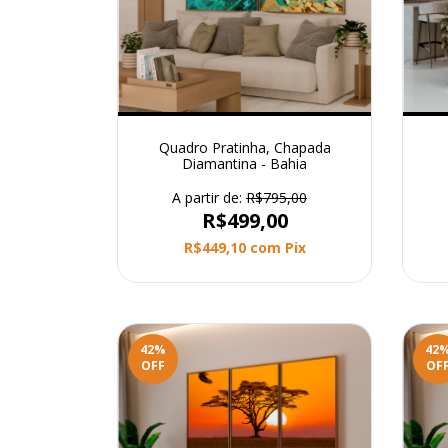
Quadro Pratinha, Chapada
Diamantina - Bahia
A partir de:
R$795,00
R$499,00
R$449,10
com
Pix
42
%
42
OFF
OF